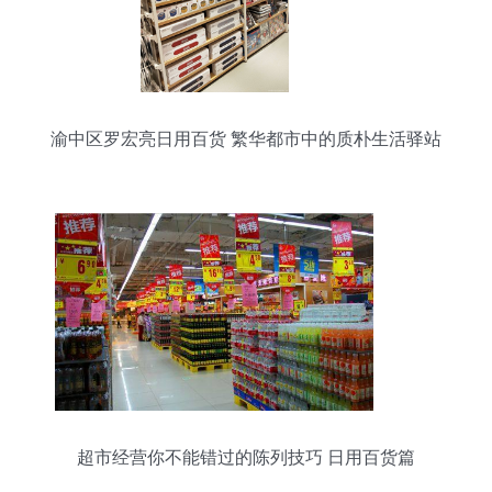
渝中区罗宏亮日用百货 繁华都市中的质朴生活驿站
超市经营你不能错过的陈列技巧 日用百货篇