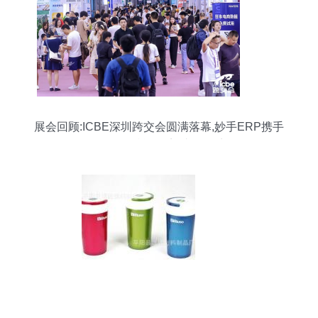
展会回顾:ICBE深圳跨交会圆满落幕,妙手ERP携手
Shopee赋能跨境,助攻旺季!