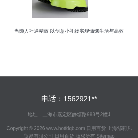
当懒人巧遇精致 以创意小礼物实现慵懒生活与高效
工作的双重美
电话：1562921**
地址：上海市嘉定区静塘路988号2幢J
Copyright © 2026
www.hotfdqb.com
日用百货
上海郜莉凡
贸易有限公司
日用百货
版权所有
Sitemap