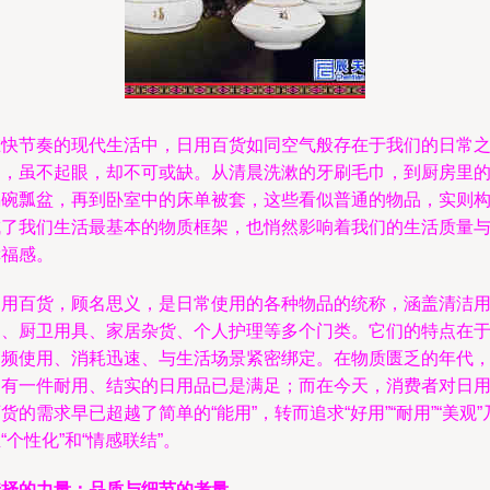
在快节奏的现代生活中，日用百货如同空气般存在于我们的日常
中，虽不起眼，却不可或缺。从清晨洗漱的牙刷毛巾，到厨房里
锅碗瓢盆，再到卧室中的床单被套，这些看似普通的物品，实则
成了我们生活最基本的物质框架，也悄然影响着我们的生活质量
幸福感。
日用百货，顾名思义，是日常使用的各种物品的统称，涵盖清洁
品、厨卫用具、家居杂货、个人护理等多个门类。它们的特点在
高频使用、消耗迅速、与生活场景紧密绑定。在物质匮乏的年代
拥有一件耐用、结实的日用品已是满足；而在今天，消费者对日
货的需求早已超越了简单的“能用”，转而追求“好用”“耐用”“美观”
“个性化”和“情感联结”。
选择的力量：品质与细节的考量