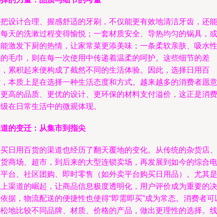
一把设计合理、握感舒适的牙刷，不仅能更有效地清洁牙齿，还
让每天的洗漱过程变得愉悦；一套材质安全、导热均匀的锅具，
许能激发下厨的热情，让家常菜更添美味；一条柔软亲肤、吸水
强的毛巾，则在每一次使用中传递着温柔的呵护。这些细节的差
异，累积起来便构成了截然不同的生活体验。因此，选择日用百
货，本质上是在选择一种生活态度和方式。越来越多的消费者愿
为更高的品质、更优的设计、更环保的材料支付溢价，这正是消
升级在日常生活中的微观体现。
渠道的变迁：从集市到指尖
购买日用百货的渠道也经历了翻天覆地的变化。从传统的杂货店
百货商场、超市，到后来的大型连锁卖场，再发展到如今的综合
商平台、社区团购、即时零售（如外卖平台购买日用品）。尤其
线上渠道的崛起，让商品信息极度透明化，用户评价成为重要的
策依据，物流配送的便捷性也使得“即需即买”成为常态。消费者可
轻松地比较不同品牌、材质、价格的产品，做出更理性的选择。