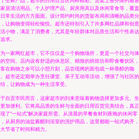
除了生鲜产品，超市的日用百货区同样精彩。货架上整齐陈列着
类家居清洁用品、个人护理产品、厨房用具以及休闲零食等，覆
了日常生活的方方面面。设计简约时尚的货架布局和清晰的品类
区，让购物变得轻松愉悦。超市还特别引入了许多网红品牌和创
生活小物，满足了消费者，尤其是年轻群体对品质生活和个性表
的追求。
作为一家网红超市，它不仅仅是一个购物场所，更是一个社交与
验的空间。店内设有舒适的休息区、精致的烘焙坊和即食餐饮区
顾客在购物之余可以小憩片刻，品尝现烤的面包或一杯香醇的咖
啡。超市还定期举办烹饪课堂、亲子互动等活动，增强了与社区
联结，让购物成为一种生活享受。
对于自贡市民而言，这家超市的到来意味着购物选择更加多元、
活更加便利。它将高品质的生鲜与全面的日用百货完美结合，真
实现了“一站式”解决家庭所需。从清晨的早餐食材到夜晚的休闲零
食，从厨房的油盐酱醋到浴室的洗护用品，这里都能一站式购齐
大大节省了时间和精力。