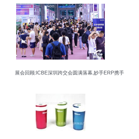
展会回顾:ICBE深圳跨交会圆满落幕,妙手ERP携手
Shopee赋能跨境,助攻旺季!