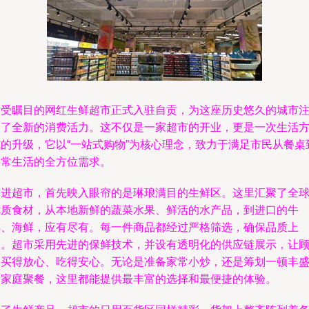
备受瞩目的网红生鲜超市正式入驻自贡，为这座历史悠久的城市
入了全新的消费活力。这不仅是一家超市的开业，更是一次生活
式的升级，它以“一站式购物”为核心理念，致力于满足市民从餐桌
日常生活的全方位需求。
走进超市，首先映入眼帘的是琳琅满目的生鲜区。这里汇聚了全
优质食材，从本地新鲜的蔬菜水果、鲜活的水产品，到进口的牛
排、海鲜，应有尽有。每一件商品都经过严格筛选，确保品质上
乘。超市采用先进的保鲜技术，并设有透明化的供应链展示，让
客买得放心、吃得安心。无论是准备家常小炒，还是筹划一顿丰
的家庭聚餐，这里都能提供最丰富的选择和最便捷的体验。