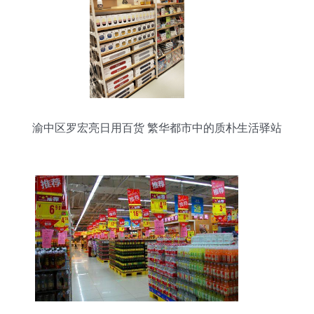
渝中区罗宏亮日用百货 繁华都市中的质朴生活驿站