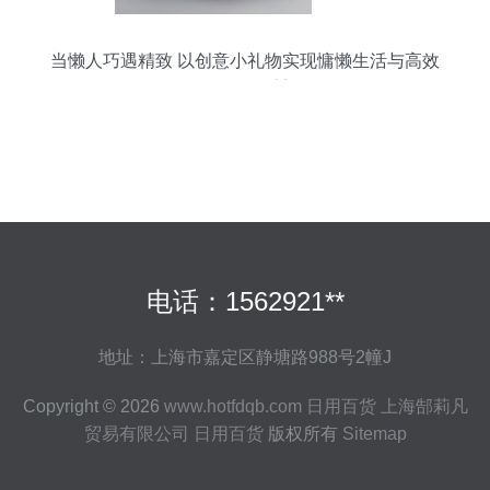
当懒人巧遇精致 以创意小礼物实现慵懒生活与高效
工作的双重美
电话：1562921**
地址：上海市嘉定区静塘路988号2幢J
Copyright © 2026
www.hotfdqb.com
日用百货
上海郜莉凡
贸易有限公司
日用百货
版权所有
Sitemap