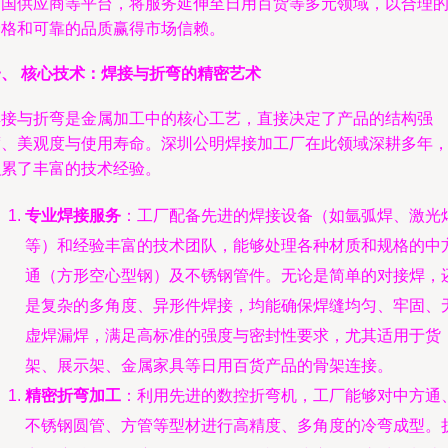
中国供应商等平台，将服务延伸至日用百货等多元领域，以合理
价格和可靠的品质赢得市场信赖。
一、 核心技术：焊接与折弯的精密艺术
焊接与折弯是金属加工中的核心工艺，直接决定了产品的结构强
度、美观度与使用寿命。深圳公明焊接加工厂在此领域深耕多年
积累了丰富的技术经验。
专业焊接服务
：工厂配备先进的焊接设备（如氩弧焊、激光
等）和经验丰富的技术团队，能够处理各种材质和规格的中
通（方形空心型钢）及不锈钢管件。无论是简单的对接焊，
是复杂的多角度、异形件焊接，均能确保焊缝均匀、牢固、
虚焊漏焊，满足高标准的强度与密封性要求，尤其适用于货
架、展示架、金属家具等日用百货产品的骨架连接。
精密折弯加工
：利用先进的数控折弯机，工厂能够对中方通
不锈钢圆管、方管等型材进行高精度、多角度的冷弯成型。