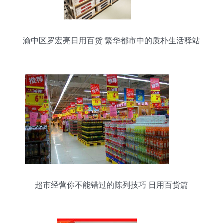
渝中区罗宏亮日用百货 繁华都市中的质朴生活驿站
超市经营你不能错过的陈列技巧 日用百货篇