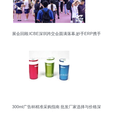
展会回顾:ICBE深圳跨交会圆满落幕,妙手ERP携手
Shopee赋能跨境,助攻旺季!
300ml广告杯精准采购指南 批发厂家选择与价格深